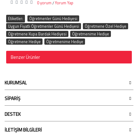
0 yorum
Yorum Yap
/
Etiketler:
Öğretmenler Günü Hediyesi
,
Uygun Fiyatlı Öğretmenler Günü Hediyesi
,
Öğretmene Özel Hediye
,
Öğretmene Kupa Bardak Hediyesi
,
Öğretmenime Hediye
,
Öğretmene Hediye
,
Öğretmenime Hediye
Benzer Ürünler
KURUMSAL
SİPARİŞ
DESTEK
İLETİŞİM BİLGİLERİ