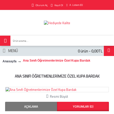
A. Listem (
0
)
Oturum Aç
Kayıt Ol
MENÜ
0 ürün - 0,00TL
Ana Sınıfı Öğretmenlerimize Özel Kupa Bardak
Anasayfa
ANA SINIFI ÖĞRETMENLERIMIZE ÖZEL KUPA BARDAK
Resmi Büyüt
AÇIKLAMA
YORUMLAR (0)