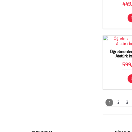
Kişiye Özel Termos Seti (2)
449
Kişiye Özel Öğretmene Hediye (8)
Mezuniyet Plaketi (2)
Mezuniyete Özel Plaket (2)
Plaket Hediyesi (2)
Resimli Plaket (2)
Öğretmenle
Roller Kalem Hediyesi (8)
Atatürk İ
Sınıf Öğretmeni Hediyesi (3)
599
Sınıf Öğretmenine Hediye (3)
Termos Seti (2)
Türkçe Öğretmeni Hediye (1)
Türkçe Öğretmeni Hediyesi (1)
1
2
3
Türkçe Öğretmenine Özel Hediye
(1)
Türkçe Öğretmenlerimize Özel
Hediye (1)