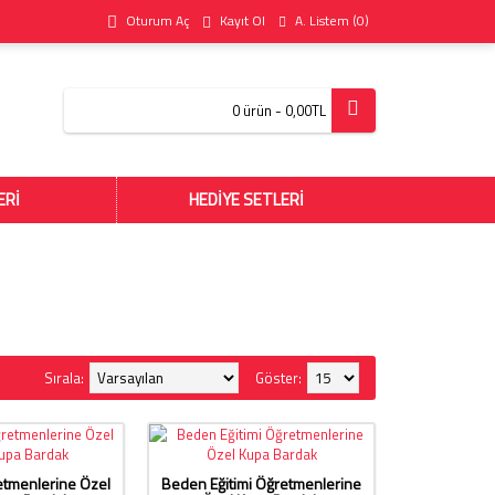
Oturum Aç
Kayıt Ol
A. Listem (
0
)
0 ürün - 0,00TL
ERİ
HEDİYE SETLERİ
Sırala:
Göster:
retmenlerine Özel
Beden Eğitimi Öğretmenlerine