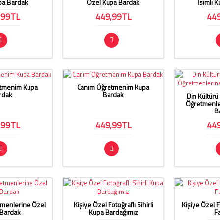
pa Bardak
Özel Kupa Bardak
İsimli 
,99TL
449,99TL
44
tmenim Kupa
Canım Öğretmenim Kupa
rdak
Bardak
Din Kültürü 
Öğretmenle
B
,99TL
449,99TL
44
etmenlerine Özel
Kişiye Özel Fotoğraflı Sihirli
Kişiye Özel F
 Bardak
Kupa Bardağımız
F