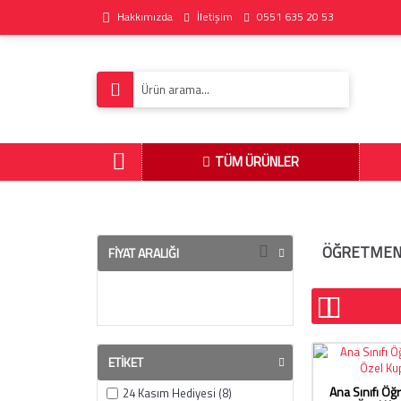
Hakkımızda
İletişim
0551 635 20 53
TÜM ÜRÜNLER
ÖĞRETMEN
FIYAT ARALIĞI
ETIKET
Ana Sınıfı Ö
24 Kasım Hediyesi (8)