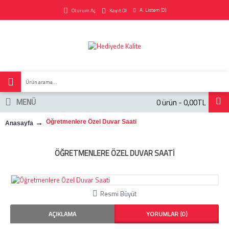
A. Listem (
0
)
Oturum Aç
Kayıt Ol
MENÜ
0 ürün - 0,00TL
Öğretmenlere Özel Duvar Saati
Anasayfa
ÖĞRETMENLERE ÖZEL DUVAR SAATI
Resmi Büyüt
AÇIKLAMA
YORUMLAR (0)