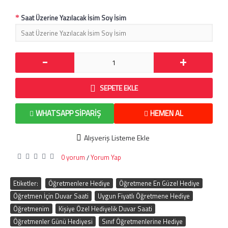
Saat Üzerine Yazılacak İsim Soy İsim
-
+
SEPETE EKLE
WHATSAPP SIPARIŞ
HEMEN AL
Alışveriş Listeme Ekle
0 yorum
Yorum Yap
/
Etiketler:
Öğretmenlere Hediye
,
Öğretmene En Güzel Hediye
,
Öğretmen İçin Duvar Saati
,
Uygun Fiyatlı Öğretmene Hediye
,
Öğretmenim
,
Kişiye Özel Hediyelik Duvar Saati
,
Öğretmenler Günü Hediyesi
,
Sınıf Öğretmenlerine Hediye